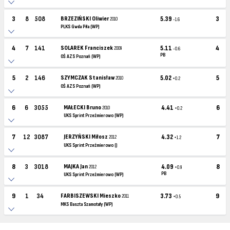
3
8
508
BRZEZIŃSKI Oliwier
5.39
3
2010
-1.6
PLKS Gwda Piła (WP)
4
7
141
SOLAREK Franciszek
5.11
4
2009
-0.6
PB
OŚ AZS Poznań (WP)
5
2
146
SZYMCZAK Stanisław
5.02
5
2010
+0.2
OŚ AZS Poznań (WP)
6
6
3055
MAŁECKI Bruno
4.41
6
2010
+0.2
UKS Sprint Przeźmierowo (WP)
7
12
3087
JERZYŃSKI Miłosz
4.32
7
2012
+1.2
UKS Sprint Przeźmierowo ()
8
3
3018
MAJKA Jan
4.09
8
2012
+0.9
PB
UKS Sprint Przeźmierowo (WP)
9
1
34
FARBISZEWSKI Mieszko
3.73
9
2011
+0.5
MKS Baszta Szamotuły (WP)