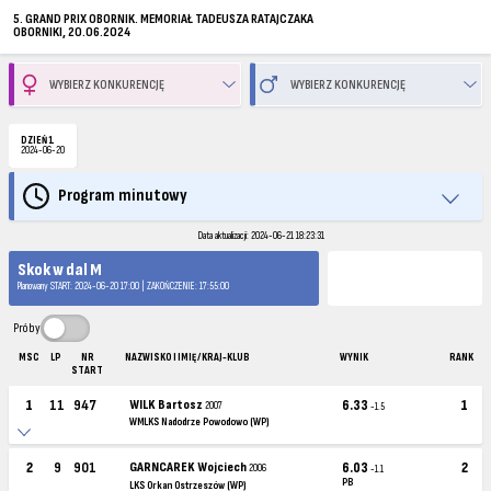
5. GRAND PRIX OBORNIK. MEMORIAŁ TADEUSZA RATAJCZAKA
OBORNIKI, 20.06.2024
DZIEŃ 1
2024-06-20
Program minutowy
Data aktualizacji: 2024-06-21 18:23:31
Skok w dal M
Planowany START: 2024-06-20 17:00 | ZAKOŃCZENIE: 17:55:00
Próby
MSC
LP
NR
NAZWISKO I IMIĘ / KRAJ-KLUB
WYNIK
RANK
START
1
11
947
WILK Bartosz
6.33
1
2007
-1.5
WMLKS Nadodrze Powodowo (WP)
2
9
901
GARNCAREK Wojciech
6.03
2
2006
-1.1
PB
LKS Orkan Ostrzeszów (WP)