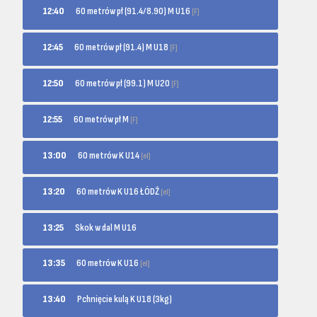
60 metrów pł (91.4/8.90) M U16
12:40
[F]
60 metrów pł (91.4) M U18
12:45
[F]
60 metrów pł (99.1) M U20
12:50
[F]
60 metrów pł M
12:55
[F]
60 metrów K U14
13:00
[el]
60 metrów K U16 ŁÓDŹ
13:20
[el]
13:25
Skok w dal M U16
60 metrów K U16
13:35
[el]
13:40
Pchnięcie kulą K U18 (3kg)