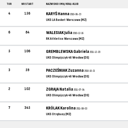
TOR
NR START
NAZWISKO I IMIĘ / KRAJ-KLUB
4
156
KARYŚ Hanna
2010-06-23
UKS LA Basket Warszawa (MZ)
6
84
WALESIAK Julia
2010-12-16
RK Athletics Warszawa (MZ)
5
106
GREMBLEWSKA Gabriela
2011-12-20
UKS Olimpijczyk 46 Wrocław (DS)
3
59
PACZEŚNIAK Zuzanna
2010-10-21
UKS Olimpijczyk 46 Wrocław (DS)
2
102
ZGRAJA Natalia
2011-07-04
UKS Olimpijczyk 46 Wrocław (DS)
7
345
KRÓLAK Karolina
2011-08-03
UKS Otrębusy (MZ)