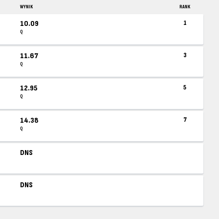
WYNIK
RANK
10.09
1
Q
11.67
3
Q
12.95
5
Q
14.38
7
Q
DNS
DNS