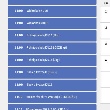
MSC
11:00
Wieloskok K U16
1
11:00
Wieloskok M U16
2
11:00
Pchnięcie kulą K U14 (2kg)
3
11:00
Pchnięcie kulą K U16 ŁÓDŹ (3kg)
11:00
Pchnięcie kulą K U16 (3kg)
4
Skok o tyczce M
11:00
[FINAŁ A]
11:00
Skok o tyczce K U16
60 metrów pł (76.2/8.00) K U16 ŁÓDŹ
11:10
[el]
60 metrów pł (76.2/8.00) K U16
11:15
[el]