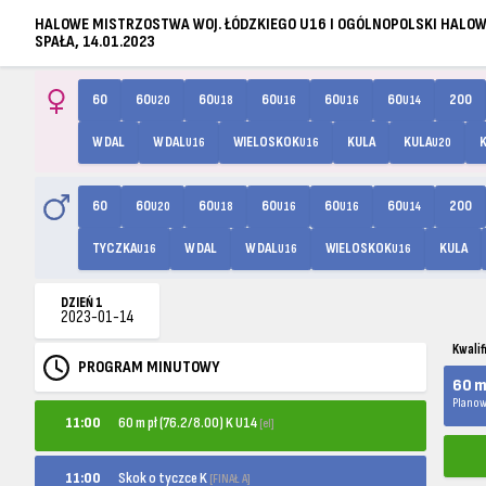
HALOWE MISTRZOSTWA WOJ. ŁÓDZKIEGO U16 I OGÓLNOPOLSKI HALO
SPAŁA, 14.01.2023
60
60
60
60
60
60
200
U20
U18
U16
U16
U14
W DAL
W DAL
WIELOSKOK
KULA
KULA
U16
U16
U20
60
60
60
60
60
60
200
U20
U18
U16
U16
U14
TYCZKA
W DAL
W DAL
WIELOSKOK
KULA
U16
U16
U16
DZIEŃ 1
2023-01-14
Kwalif
PROGRAM MINUTOWY
60 m 
Planow
60 m pł (76.2/8.00) K U14
11:00
[el]
Skok o tyczce K
11:00
[FINAŁ A]