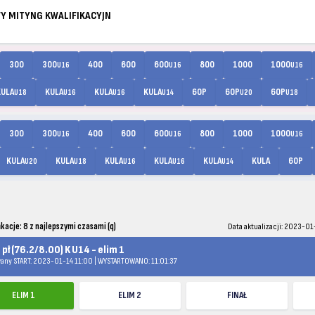
WY MITYNG KWALIFIKACYJN
300
300
400
600
600
800
1000
1000
U16
U16
U16
KULA
KULA
KULA
KULA
60P
60P
60P
U18
U16
U16
U14
U20
U18
300
300
400
600
600
800
1000
1000
U16
U16
U16
KULA
KULA
KULA
KULA
KULA
KULA
60P
U20
U18
U16
U16
U14
ikacje: 8 z najlepszymi czasami (q)
Data aktualizacji: 2023-01
pł (76.2/8.00) K U14 - elim 1
any START: 2023-01-14 11:00 | WYSTARTOWANO: 11:01:37
ELIM 1
ELIM 2
FINAŁ