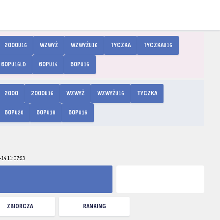
2000
WZWYŻ
WZWYŻ
TYCZKA
TYCZKA
U16
U16
U16
60P
60P
60P
U16LD
U14
U16
2000
2000
WZWYŻ
WZWYŻ
TYCZKA
U16
U16
60P
60P
60P
U20
U18
U16
-14 11:07:53
ZBIORCZA
RANKING