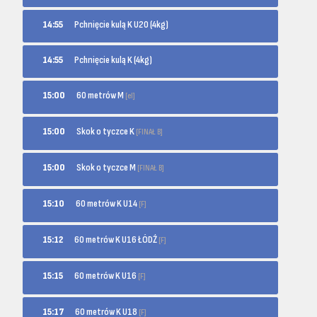
14:55
Pchnięcie kulą K U20 (4kg)
14:55
Pchnięcie kulą K (4kg)
60 metrów M
15:00
[el]
Skok o tyczce K
15:00
[FINAŁ B]
Skok o tyczce M
15:00
[FINAŁ B]
60 metrów K U14
15:10
[F]
60 metrów K U16 ŁÓDŹ
15:12
[F]
60 metrów K U16
15:15
[F]
60 metrów K U18
15:17
[F]