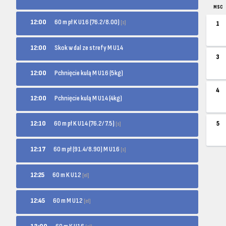
MSC
60 m pł K U16 (76.2/8.00)
12:00
[s]
1
12:00
Skok w dal ze strefy M U14
3
12:00
Pchnięcie kulą M U16 (5kg)
4
12:00
Pchnięcie kulą M U14 (4kg)
60 m pł K U14 (76.2/7.5)
12:10
5
[s]
60 m pł (91.4/8.90) M U16
12:17
[s]
60 m K U12
12:25
[el]
60 m M U12
12:45
[el]