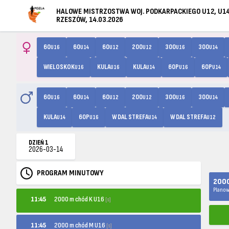
HALOWE MISTRZOSTWA WOJ. PODKARPACKIEGO U12, U14
RZESZÓW, 14.03.2026
60
60
60
200
300
300
U16
U14
U12
U12
U16
U14
WIELOSKOK
KULA
KULA
60P
60P
U16
U16
U14
U16
U14
60
60
60
200
300
300
U16
U14
U12
U12
U16
U14
KULA
60P
W DAL STREFA
W DAL STREFA
U14
U16
U14
U12
DZIEŃ 1
2026-03-14
PROGRAM MINUTOWY
2000
Planow
2000 m chód K U16
11:45
[s]
2000 m chód M U16
11:45
[s]