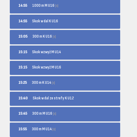
1000 m M U16
14:55
[s]
14:55
Skok w dal K U16
300 m K U16
15:05
[s]
15:15
Skok wzwyż M U14
15:15
Skok wzwyż M U16
300 m K U14
15:25
[s]
15:40
Skok w dal ze strefy K U12
300 m M U16
15:45
[s]
300 m M U14
15:55
[s]