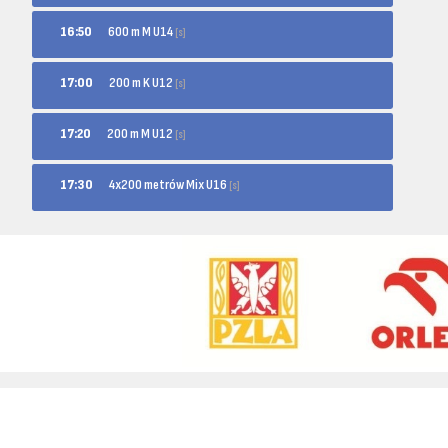
600 m M U14
16:50
[s]
200 m K U12
17:00
[s]
200 m M U12
17:20
[s]
4x200 metrów Mix U16
17:30
[s]