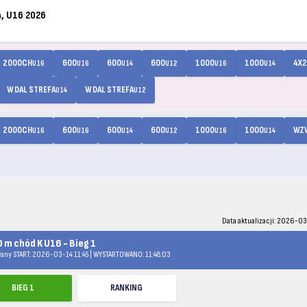
, U16 2026
2000CH
600
600
600
1000
1000
4X2
U16
U16
U14
U12
U16
U14
W DAL STREFA
W DAL STREFA
U14
U12
2000CH
600
600
600
1000
1000
WZ
U16
U16
U14
U12
U16
U14
Data aktualizacji: 2026-03
 m chód K U16 - Bieg 1
any START: 2026-03-14 11:45 | WYSTARTOWANO: 11:48:03
BIEG 1
RANKING