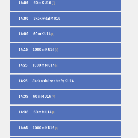
60 m K U16
14:06
[F]
14:06
Skok w dal M U16
60 m K U14
14:09
[F]
1000 m K U14
14:15
[s]
1000 m M U14
14:25
[s]
14:25
Skok w dal ze strefy K U14
60 m M U16
14:35
[F]
60 m M U14
14:38
[F]
1000 m K U16
14:45
[s]