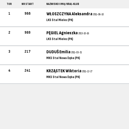
TOR
NR START
NAZWISKO I IMIĘ / KRAJ-KLUB
1
968
WŁOSZCZYNA Aleksandra
2011-06-10
LKS Stal Mielec (PK)
2
969
PĘGIEL Agnieszka
2013-10-16
LKS Stal Mielec (PK)
3
217
DUDUŚ Emilia
2011-03-31
MKS Stal Nowa Dęba (PK)
4
241
KRZĄSTEK Wiktoria
2011-12-17
MKS Stal Nowa Dęba (PK)