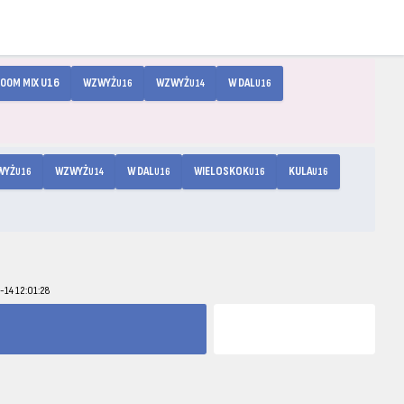
00M MIX U16
WZWYŻ
WZWYŻ
W DAL
U16
U14
U16
WYŻ
WZWYŻ
W DAL
WIELOSKOK
KULA
U16
U14
U16
U16
U16
-14 12:01:28