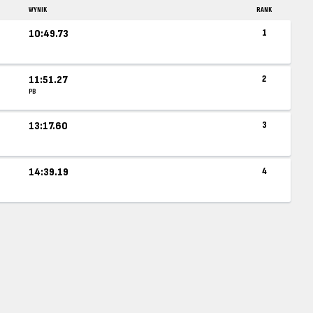
WYNIK
RANK
10:49.73
1
11:51.27
2
PB
13:17.60
3
14:39.19
4