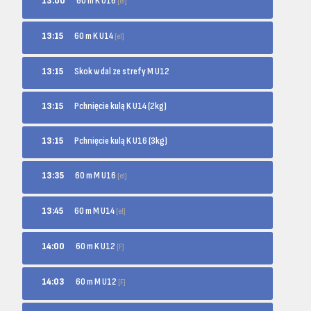
60 m K U16
13:00
[el]
60 m K U14
13:15
[el]
13:15
Skok w dal ze strefy M U12
13:15
Pchnięcie kulą K U14 (2kg)
13:15
Pchnięcie kulą K U16 (3kg)
60 m M U16
13:35
[el]
60 m M U14
13:45
[el]
60 m K U12
14:00
[F]
60 m M U12
14:03
[F]