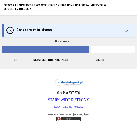
OTWARTE MISTRZOSTWA WOJ. OPOLSKIEGO U14 I U16 2024. MITYNG LA
OPOLE, 14.09.2024
Program minutowy
Data aktualizacji:
LP
NAZWISKO I IMIĘ / KRAJ-KLUB
SB / PB
© by Pilar 2007-2026
STARY WIDOK STRONY
Tech1
Tech2
Tech3
Tech4
Generowanie strony 0.589613 s. | Mem: 2 megabytes