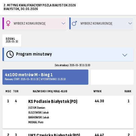
2. MITYNG KWALIFIKACYJNY POZLA BIAŁYSTOK 2026
BIAŁYSTOK, 30.05.2026
DZIEŃ 1
2026-05-30
Program minutowy
Data aktualizacji: 2026-05-30 15:31:00
4x100 metrów M - Bieg 1
Planowany START: 2026-05-30 15:30 | WYSTARTOWANO: 15:26:18
MSC
TOR
NAZWISKO I IMIĘ / KRAJ-KLUB
WYNIK
RANK
1
4
KS Podlasie Białystok (PD)
44.30
1
JUZIUK Damian
OLSZEWSKI Jakub
BAŃKOWSKI Jakub
MOSKAL Piotr
2
3
UKS Czwórka Białystok (PD)
44.42
2