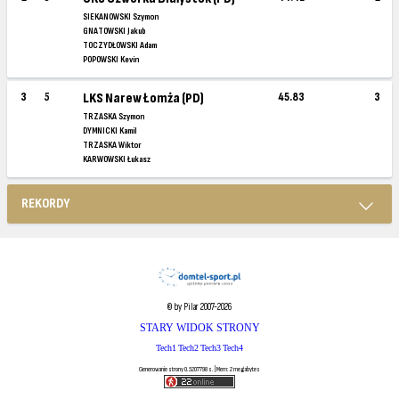
SIEKANOWSKI Szymon
GNATOWSKI Jakub
TOCZYDŁOWSKI Adam
POPOWSKI Kevin
3
5
LKS Narew Łomża (PD)
45.83
3
TRZASKA Szymon
DYMNICKI Kamil
TRZASKA Wiktor
KARWOWSKI Łukasz
REKORDY
© by Pilar 2007-2026
STARY WIDOK STRONY
Tech1
Tech2
Tech3
Tech4
Generowanie strony 0.5207798 s. | Mem: 2 megabytes