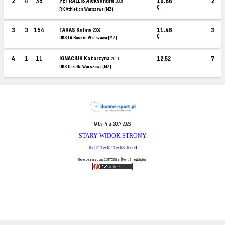
2
4
55
PETRALLIS Aleksandra
10.86
2
2009
Q
RK Athletics Warszawa (MZ)
3
3
154
TARAS Kalina
11.46
3
2009
Q
UKS LA Basket Warszawa (MZ)
4
1
11
IGNACIUK Katarzyna
12.52
7
2010
UKS Orzełki Warszawa (MZ)
© by Pilar 2007-2026
STARY WIDOK STRONY
Tech1
Tech2
Tech3
Tech4
Generowanie strony 0.3870389 s. | Mem: 2 megabytes