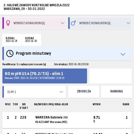
2. HALOWE ZAWODY KONTROLNE WMOZLA 2022
WARSZAWA, 29 - 30.01.2022
DZIEŃ 1
DZIEŃ 2
2022-01-29
2022-01-30
Program minutowy
Kwalifikacje: 5 z najlepszymi czasami (q)
Data aktualizacji: 2022-01-29 12:03:50
60 m pł K U14 (76.2/7.5) - elim 1
Planowany START: 2022-01-29 12:00 | WYSTARTOWANO: 12:00:30
ZBIORCZA
RANKING
MSC
TOR
NR
NAZWISKO I IMIĘ / KRAJ-KLUB
WYNIK
RANK
START
1
2
229
WARECKA Gabriela
9.71
1
2009
Q
KS AZS AWF Warszawa (MZ)