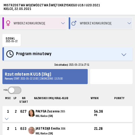
MISTRZOSTWA WOJEWÓDZTWA ŚWIĘTOKRZYSKIEGO U18 I U20 2021
KIELCE, 22.05.2021
DZIEŃ 1
2021-05-22
Program minutowy
Data aktualizacji: 2021-05-22 14:27:51
Rzut młotem K U18 (3kg)
Planowany START: 2021-05-22 13:00 | ZAKOŃCZENIE: 13:25:00
Próby
MSC
LP
NR
NAZWISKO I IMIĘ / KRAJ-KLUB
WYNIK
PUNKTY
START
1
2
627
PAŁYGA Zuzanna
54.36
2005
PB
KKL Kielce (SK)
2
1
653
JASTRZĄB Emilia
21.26
2006
KKL Kielce (SK)