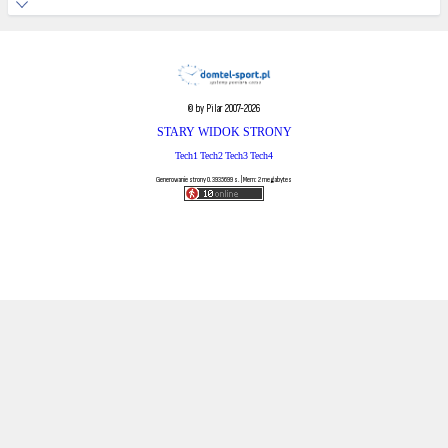
© by Pilar 2007-2026
STARY WIDOK STRONY
Tech1
Tech2
Tech3
Tech4
Generowanie strony 0.3935699 s. | Mem: 2 megabytes