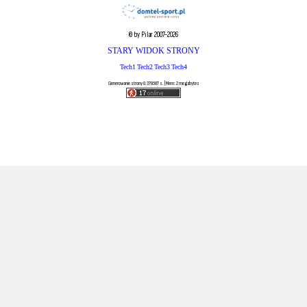
© by Pilar 2007-2026
STARY WIDOK STRONY
Tech1
Tech2
Tech3
Tech4
Generowanie strony 0.378587 s. | Mem: 2 megabytes