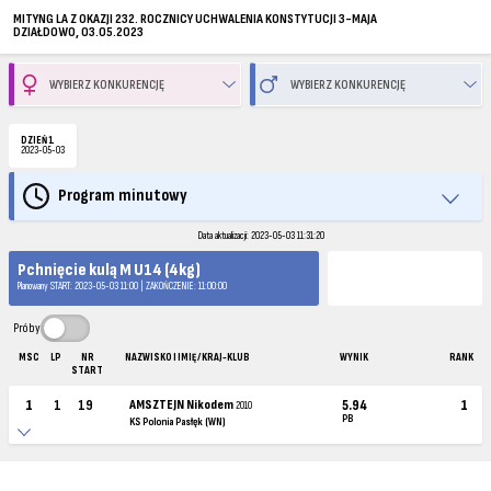
MITYNG LA Z OKAZJI 232. ROCZNICY UCHWALENIA KONSTYTUCJI 3-MAJA
DZIAŁDOWO, 03.05.2023
DZIEŃ 1
2023-05-03
Program minutowy
Data aktualizacji: 2023-05-03 11:31:20
Pchnięcie kulą M U14 (4kg)
Planowany START: 2023-05-03 11:00 | ZAKOŃCZENIE: 11:00:00
Próby
MSC
LP
NR
NAZWISKO I IMIĘ / KRAJ-KLUB
WYNIK
RANK
START
1
1
19
AMSZTEJN Nikodem
5.94
1
2010
PB
KS Polonia Pasłęk (WN)