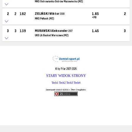
MKS Ostrowianka Ostrów Mazowiecka (MZ)
2
2
162
ZIELIŃSKI Wiktor
1.65
2
2008
=PB
MKS Pułtusk (MZ)
3
3
159
MURAWSKI Aleksander
1.45
3
2007
UKS LA Basket Warszawa (MZ)
© by Pilar 2007-2026
STARY WIDOK STRONY
Tech1
Tech2
Tech3
Tech4
Generowanie strony 0.4119141 s. | Mem: 2 megabytes