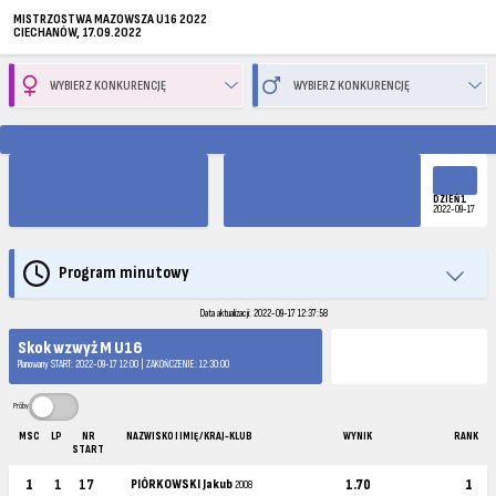
MISTRZOSTWA MAZOWSZA U16 2022
CIECHANÓW, 17.09.2022
DZIEŃ 1
2022-09-17
Program minutowy
Data aktualizacji: 2022-09-17 12:37:58
Skok wzwyż M U16
Planowany START: 2022-09-17 12:00 | ZAKOŃCZENIE: 12:30:00
Próby
MSC
LP
NR
NAZWISKO I IMIĘ / KRAJ-KLUB
WYNIK
RANK
START
1
1
17
PIÓRKOWSKI Jakub
1.70
1
2008