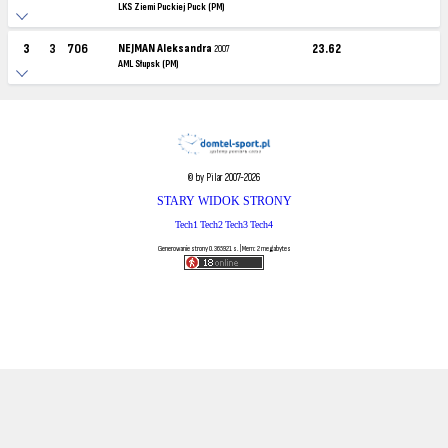
LKS Ziemi Puckiej Puck (PM)
3
3
706
NEJMAN Aleksandra
23.62
2007
AML Słupsk (PM)
© by Pilar 2007-2026
STARY WIDOK STRONY
Tech1
Tech2
Tech3
Tech4
Generowanie strony 0.365921 s. | Mem: 2 megabytes