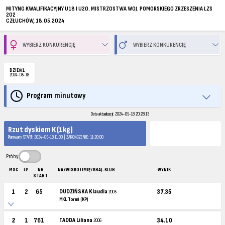
MITYNG KWALIFIKACYJNY U18 I U20. MISTRZOSTWA WOJ. POMORSKIEGO ZRZESZENIA LZS
202
CZŁUCHÓW, 18.05.2024
DZIEŃ 1
2024-05-18
Program minutowy
Data aktualizacji: 2024-05-18 20:28:13
Rzut dyskiem K (1kg)
Planowany START: 2024-05-18 11:00 | ZAKOŃCZENIE: 11:20:00
Próby
MSC
LP
NR
NAZWISKO I IMIĘ / KRAJ-KLUB
WYNIK
START
1
2
65
DUDZIŃSKA Klaudia
37.35
2005
MKL Toruń (KP)
2
1
761
TADDA Liliana
34.10
2006