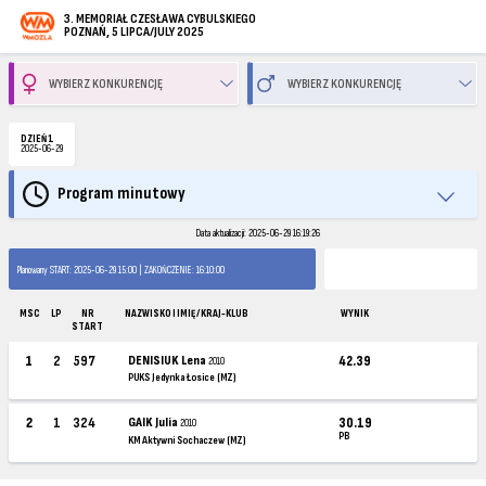
3. MEMORIAŁ CZESŁAWA CYBULSKIEGO
POZNAŃ, 5 LIPCA/JULY 2025
DZIEŃ 1
2025-06-29
Program minutowy
Data aktualizacji: 2025-06-29 16:19:26
Planowany START: 2025-06-29 15:00 | ZAKOŃCZENIE: 16:10:00
MSC
LP
NR
NAZWISKO I IMIĘ / KRAJ-KLUB
WYNIK
START
1
2
597
DENISIUK Lena
42.39
2010
PUKS Jedynka Łosice (MZ)
2
1
324
GAIK Julia
30.19
2010
PB
KM Aktywni Sochaczew (MZ)