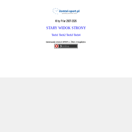
© by Pilar 2007-2026
STARY WIDOK STRONY
Tech1
Tech2
Tech3
Tech4
Generowanie strony 0.3979571 s. | Mem: 2 megabytes