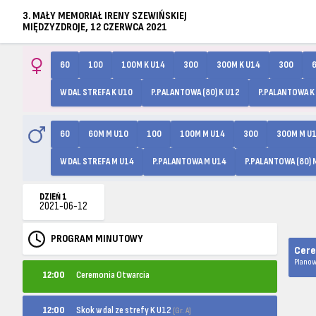
3. MAŁY MEMORIAŁ IRENY SZEWIŃSKIEJ
MIĘDZYZDROJE, 12 CZERWCA 2021
60
100
100M K U14
300
300M K U14
300
W DAL STREFA K U10
P.PALANTOWA (80) K U12
P.PALANTOWA K
60
60M M U10
100
100M M U14
300
300M M U
W DAL STREFA M U14
P.PALANTOWA M U14
P.PALANTOWA (80) 
DZIEŃ 1
2021-06-12
PROGRAM MINUTOWY
Cere
Planow
12:00
Ceremonia Otwarcia
Skok w dal ze strefy K U12
12:00
[Gr. A]