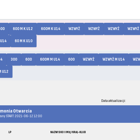
600
600 M K U12
600M K U14
WZWYŻ
WZWYŻ
WZWYŻ
WZWYŻ 
 U14
60 M K U10
14
300
600
600M M U14
600
WZWYŻ
WZWYŻ M U14
WZW
M U12
Data aktualizacji:
monia Otwarcia
any START: 2021-06-12 12:00
LP
NAZWISKO I IMIĘ / KRAJ-KLUB