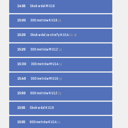
14:55
Skok w dal M U16
300 metrów K U16
15:05
[s]
Skok w dal ze strefy K U14
15:20
[Gr. B]
300 metrów M U12
15:20
[s]
300 metrów M U14
15:30
[s]
300 metrów M U16
15:40
[s]
600 metrów K U12
15:50
[s]
15:55
Skok w dal K U16
600 metrów K U14
15:55
[s]