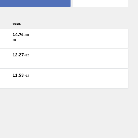
WYNIK
14.74
-0.0
SB
12.27
-0.2
11.53
+1.2