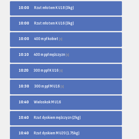
10:00
Rzut młotem K U18 (3kg)
10:00
Rzut młotem K U16 (3kg)
400 m pł kobiet
10:00
[s]
400 m ppł mężczyzn
10:10
[s]
300 m ppł K U16
10:20
[s]
300 m ppł M U16
10:30
[s]
10:40
Wieloskok M U16
10:40
Rzut dyskiem mężczyzn (2kg)
10:40
Rzut dyskiem M U20 (1.75kg)