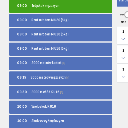
Planow
09:00
Trójskok mężczyzn
Próby
09:00
Rzut młotem M U20 (6kg)
MSC
1
09:00
Rzut młotem M U18 (5kg)
09:00
Rzut młotem M U16 (5kg)
2
3000 metrów kobiet
09:00
[s]
3
3000 metrów mężczyzn
09:15
[s]
2000 m chód K U16
09:30
[s]
10:00
Wieloskok K U16
10:00
Skok wzwyż mężczyzn