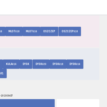
MŁOT
MŁOT
OSZCZEP
OSZCZEP
16
U18
U16
U18
KULA
DYSK
DYSK
DYSK
DYSK
U16
U20
U18
U16
4X1
-19 19:04:57