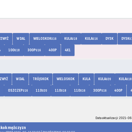
ZWYŻ
W DAL
WIELOSKOK
KULA
KULA
DYSK
DYSK
U16
U18
U16
U
100
300P
400P
4X1
4
U18
U16
ZWYŻ
W DAL
TRÓJSKOK
WIELOSKOK
KULA
KULA
KULA
U20
U18
OSZCZEP
110
110
110
300P
400P
8
U16
U20
U18
U16
U16
Data aktualizacji: 2021-06
skok mężczyzn