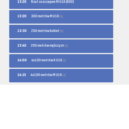
13:20
Rzut oszczepem M U16 (600)
300 metrów M U16
13:20
[s]
200 metrów kobiet
13:35
[s]
200 metrów mężczyzn
13:45
[s]
4x100 metrów K U16
14:00
[s]
4x100 metrów M U16
14:15
[s]