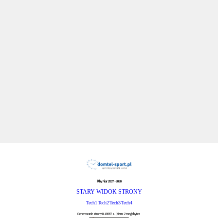
© by Pilar 2007-2026
STARY WIDOK STRONY
Tech1
Tech2
Tech3
Tech4
Generowanie strony 0.49967 s. | Mem: 2 megabytes