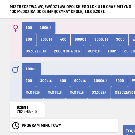
MISTRZOSTWA WOJEWÓDZTWA OPOLSKIEGO LDK U16 ORAZ MITYNG
"OD MŁODZIKA DO OLIMPIJCZYKA" OPOLE, 19.06.2021
100
100
U16
200
300
400
600
1000
3000
W
U16
U16
U16
OSZCZEP
2000M CH K U16
80P
100P
80P
U16
U16
U1
100
U16
200
300
400
600
1000
3000
W
U16
U16
U16
MŁOT
MŁOT
MŁOT
OSZCZEP
OSZCZEP
U20
U18
U16
U1
DZIEŃ 1
2021-06-19
PROGRAM MINUTOWY
Trój