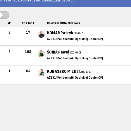
any START: 2021-06-19 09:00 | ZAKOŃCZENIE: 09:30:00
LP
NR START
NAZWISKO I IMIĘ / KRAJ-KLUB
3
17
KOMAR Patryk
1991-01-21
AZS KU Politechniki Opolskiej Opole (OP)
2
165
ŚCIRA Paweł
2002-05-08
AZS KU Politechniki Opolskiej Opole (OP)
1
65
KUBASZKO Michał
2004-12-16
AZS KU Politechniki Opolskiej Opole (OP)