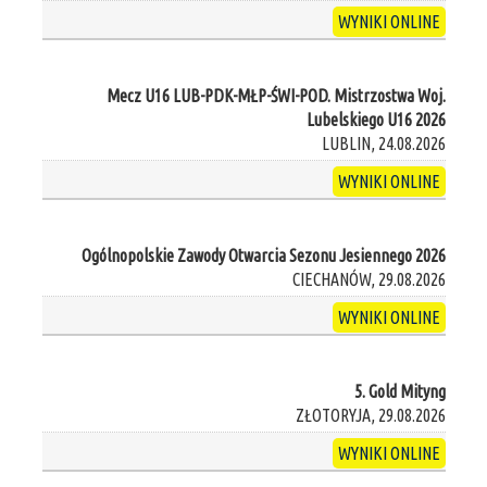
WYNIKI ONLINE
Mecz U16 LUB-PDK-MŁP-ŚWI-POD. Mistrzostwa Woj.
Lubelskiego U16 2026
LUBLIN, 24.08.2026
WYNIKI ONLINE
Ogólnopolskie Zawody Otwarcia Sezonu Jesiennego 2026
CIECHANÓW, 29.08.2026
WYNIKI ONLINE
5. Gold Mityng
ZŁOTORYJA, 29.08.2026
WYNIKI ONLINE