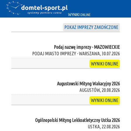
WYNIKI
ONLINE
POKAŻ IMPREZY ZAKOŃCZONE
Podaj nazwę imprezy - MAZOWIECKIE
PODAJ MIASTO IMPREZY - WARSZAWA, 30.07.2026
WYNIKI ONLINE
Augustowski Mityng Wakacyjny 2026
AUGUSTÓW, 20.08.2026
WYNIKI ONLINE
Ogólnopolski Mityng Lekkoatletyczny Ustka 2026
USTKA, 22.08.2026