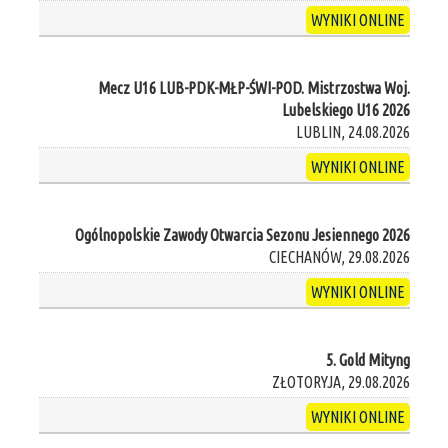
WYNIKI ONLINE
Mecz U16 LUB-PDK-MŁP-ŚWI-POD. Mistrzostwa Woj.
Lubelskiego U16 2026
LUBLIN, 24.08.2026
WYNIKI ONLINE
Ogólnopolskie Zawody Otwarcia Sezonu Jesiennego 2026
CIECHANÓW, 29.08.2026
WYNIKI ONLINE
5. Gold Mityng
ZŁOTORYJA, 29.08.2026
WYNIKI ONLINE