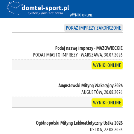
WYNIKI
ONLINE
POKAŻ IMPREZY ZAKOŃCZONE
Podaj nazwę imprezy - MAZOWIECKIE
PODAJ MIASTO IMPREZY - WARSZAWA, 30.07.2026
WYNIKI ONLINE
Augustowski Mityng Wakacyjny 2026
AUGUSTÓW, 20.08.2026
WYNIKI ONLINE
Ogólnopolski Mityng Lekkoatletyczny Ustka 2026
USTKA, 22.08.2026