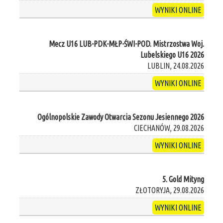
WYNIKI ONLINE
Mecz U16 LUB-PDK-MŁP-ŚWI-POD. Mistrzostwa Woj.
Lubelskiego U16 2026
LUBLIN, 24.08.2026
WYNIKI ONLINE
Ogólnopolskie Zawody Otwarcia Sezonu Jesiennego 2026
CIECHANÓW, 29.08.2026
WYNIKI ONLINE
5. Gold Mityng
ZŁOTORYJA, 29.08.2026
WYNIKI ONLINE