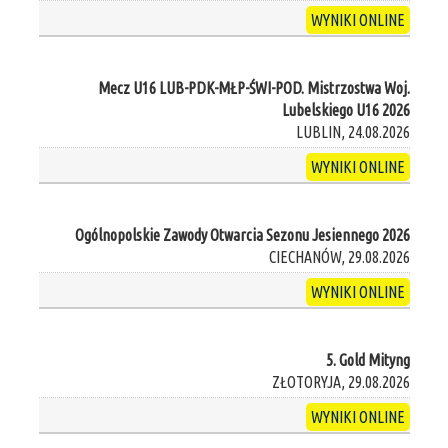
WYNIKI ONLINE
Mecz U16 LUB-PDK-MŁP-ŚWI-POD. Mistrzostwa Woj.
Lubelskiego U16 2026
LUBLIN, 24.08.2026
WYNIKI ONLINE
Ogólnopolskie Zawody Otwarcia Sezonu Jesiennego 2026
CIECHANÓW, 29.08.2026
WYNIKI ONLINE
5. Gold Mityng
ZŁOTORYJA, 29.08.2026
WYNIKI ONLINE