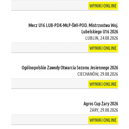
WYNIKI ONLINE
Mecz U16 LUB-PDK-MŁP-ŚWI-POD. Mistrzostwa Woj.
Lubelskiego U16 2026
LUBLIN, 24.08.2026
WYNIKI ONLINE
Ogólnopolskie Zawody Otwarcia Sezonu Jesiennego 2026
CIECHANÓW, 29.08.2026
WYNIKI ONLINE
Agros Cup Żary 2026
ŻARY, 29.08.2026
WYNIKI ONLINE