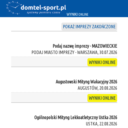
WYNIKI
ONLINE
POKAŻ IMPREZY ZAKOŃCZONE
Podaj nazwę imprezy - MAZOWIECKIE
PODAJ MIASTO IMPREZY - WARSZAWA, 30.07.2026
WYNIKI ONLINE
Augustowski Mityng Wakacyjny 2026
AUGUSTÓW, 20.08.2026
WYNIKI ONLINE
Ogólnopolski Mityng Lekkoatletyczny Ustka 2026
USTKA, 22.08.2026