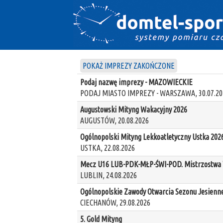
POKAŻ IMPREZY ZAKOŃCZONE
Podaj nazwę imprezy - MAZOWIECKIE
PODAJ MIASTO IMPREZY - WARSZAWA, 30.07.20
Augustowski Mityng Wakacyjny 2026
AUGUSTÓW, 20.08.2026
Ogólnopolski Mityng Lekkoatletyczny Ustka 202
USTKA, 22.08.2026
Mecz U16 LUB-PDK-MŁP-ŚWI-POD. Mistrzostwa W
LUBLIN, 24.08.2026
Ogólnopolskie Zawody Otwarcia Sezonu Jesienn
CIECHANÓW, 29.08.2026
5. Gold Mityng