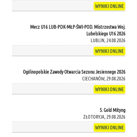
WYNIKI ONLINE
Mecz U16 LUB-PDK-MŁP-ŚWI-POD. Mistrzostwa Woj.
Lubelskiego U16 2026
LUBLIN, 24.08.2026
WYNIKI ONLINE
Ogólnopolskie Zawody Otwarcia Sezonu Jesiennego 2026
CIECHANÓW, 29.08.2026
WYNIKI ONLINE
5. Gold Mityng
ZŁOTORYJA, 29.08.2026
WYNIKI ONLINE