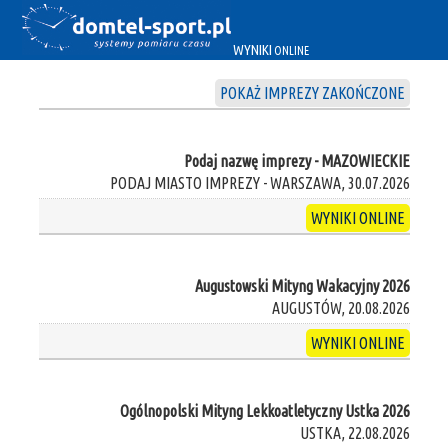
WYNIKI
ONLINE
POKAŻ IMPREZY ZAKOŃCZONE
Podaj nazwę imprezy - MAZOWIECKIE
PODAJ MIASTO IMPREZY - WARSZAWA, 30.07.2026
WYNIKI ONLINE
Augustowski Mityng Wakacyjny 2026
AUGUSTÓW, 20.08.2026
WYNIKI ONLINE
Ogólnopolski Mityng Lekkoatletyczny Ustka 2026
USTKA, 22.08.2026