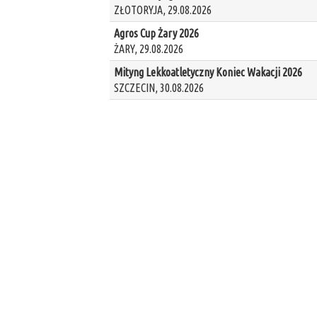
ZŁOTORYJA, 29.08.2026
Agros Cup Żary 2026
ŻARY, 29.08.2026
Mityng Lekkoatletyczny Koniec Wakacji 2026
SZCZECIN, 30.08.2026