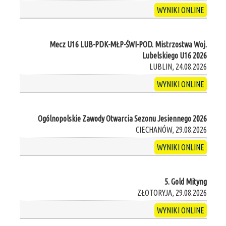
WYNIKI ONLINE
Mecz U16 LUB-PDK-MŁP-ŚWI-POD. Mistrzostwa Woj.
Lubelskiego U16 2026
LUBLIN, 24.08.2026
WYNIKI ONLINE
Ogólnopolskie Zawody Otwarcia Sezonu Jesiennego 2026
CIECHANÓW, 29.08.2026
WYNIKI ONLINE
5. Gold Mityng
ZŁOTORYJA, 29.08.2026
WYNIKI ONLINE