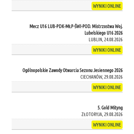
WYNIKI ONLINE
Mecz U16 LUB-PDK-MŁP-ŚWI-POD. Mistrzostwa Woj.
Lubelskiego U16 2026
LUBLIN, 24.08.2026
WYNIKI ONLINE
Ogólnopolskie Zawody Otwarcia Sezonu Jesiennego 2026
CIECHANÓW, 29.08.2026
WYNIKI ONLINE
5. Gold Mityng
ZŁOTORYJA, 29.08.2026
WYNIKI ONLINE