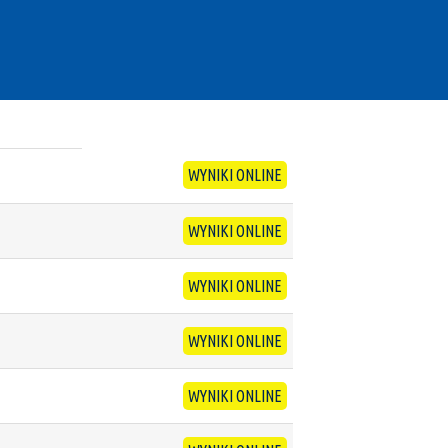
WYNIKI ONLINE
WYNIKI ONLINE
WYNIKI ONLINE
WYNIKI ONLINE
WYNIKI ONLINE