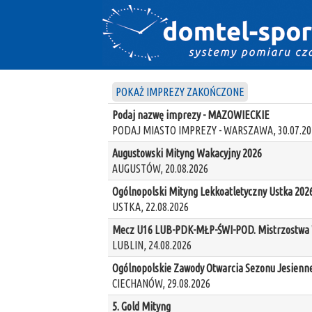
POKAŻ IMPREZY ZAKOŃCZONE
Podaj nazwę imprezy - MAZOWIECKIE
PODAJ MIASTO IMPREZY - WARSZAWA, 30.07.20
Augustowski Mityng Wakacyjny 2026
AUGUSTÓW, 20.08.2026
Ogólnopolski Mityng Lekkoatletyczny Ustka 202
USTKA, 22.08.2026
Mecz U16 LUB-PDK-MŁP-ŚWI-POD. Mistrzostwa W
LUBLIN, 24.08.2026
Ogólnopolskie Zawody Otwarcia Sezonu Jesienn
CIECHANÓW, 29.08.2026
5. Gold Mityng