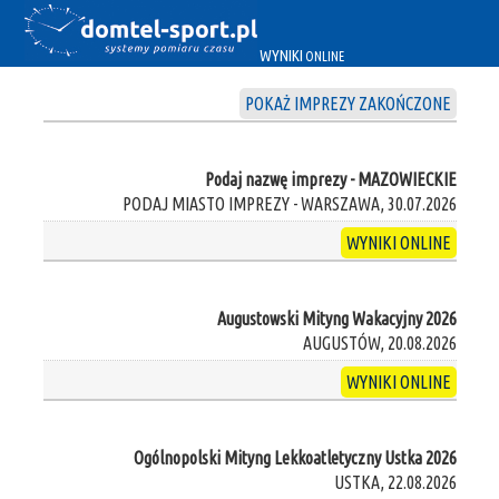
WYNIKI
ONLINE
POKAŻ IMPREZY ZAKOŃCZONE
Podaj nazwę imprezy - MAZOWIECKIE
PODAJ MIASTO IMPREZY - WARSZAWA, 30.07.2026
WYNIKI ONLINE
Augustowski Mityng Wakacyjny 2026
AUGUSTÓW, 20.08.2026
WYNIKI ONLINE
Ogólnopolski Mityng Lekkoatletyczny Ustka 2026
USTKA, 22.08.2026