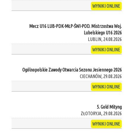
WYNIKI ONLINE
Mecz U16 LUB-PDK-MŁP-ŚWI-POD. Mistrzostwa Woj.
Lubelskiego U16 2026
LUBLIN, 24.08.2026
WYNIKI ONLINE
Ogólnopolskie Zawody Otwarcia Sezonu Jesiennego 2026
CIECHANÓW, 29.08.2026
WYNIKI ONLINE
5. Gold Mityng
ZŁOTORYJA, 29.08.2026
WYNIKI ONLINE