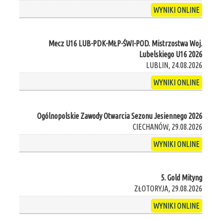
WYNIKI ONLINE
Mecz U16 LUB-PDK-MŁP-ŚWI-POD. Mistrzostwa Woj.
Lubelskiego U16 2026
LUBLIN, 24.08.2026
WYNIKI ONLINE
Ogólnopolskie Zawody Otwarcia Sezonu Jesiennego 2026
CIECHANÓW, 29.08.2026
WYNIKI ONLINE
5. Gold Mityng
ZŁOTORYJA, 29.08.2026
WYNIKI ONLINE