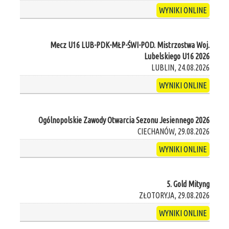
WYNIKI ONLINE
Mecz U16 LUB-PDK-MŁP-ŚWI-POD. Mistrzostwa Woj.
Lubelskiego U16 2026
LUBLIN, 24.08.2026
WYNIKI ONLINE
Ogólnopolskie Zawody Otwarcia Sezonu Jesiennego 2026
CIECHANÓW, 29.08.2026
WYNIKI ONLINE
5. Gold Mityng
ZŁOTORYJA, 29.08.2026
WYNIKI ONLINE