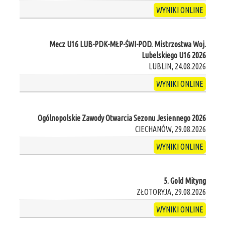
WYNIKI ONLINE
Mecz U16 LUB-PDK-MŁP-ŚWI-POD. Mistrzostwa Woj.
Lubelskiego U16 2026
LUBLIN, 24.08.2026
WYNIKI ONLINE
Ogólnopolskie Zawody Otwarcia Sezonu Jesiennego 2026
CIECHANÓW, 29.08.2026
WYNIKI ONLINE
5. Gold Mityng
ZŁOTORYJA, 29.08.2026
WYNIKI ONLINE