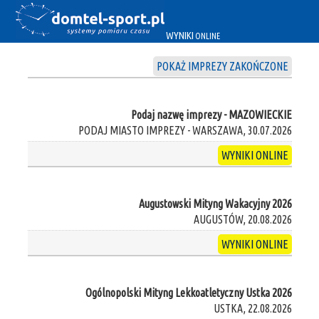
WYNIKI
ONLINE
POKAŻ IMPREZY ZAKOŃCZONE
Podaj nazwę imprezy - MAZOWIECKIE
PODAJ MIASTO IMPREZY - WARSZAWA, 30.07.2026
WYNIKI ONLINE
Augustowski Mityng Wakacyjny 2026
AUGUSTÓW, 20.08.2026
WYNIKI ONLINE
Ogólnopolski Mityng Lekkoatletyczny Ustka 2026
USTKA, 22.08.2026