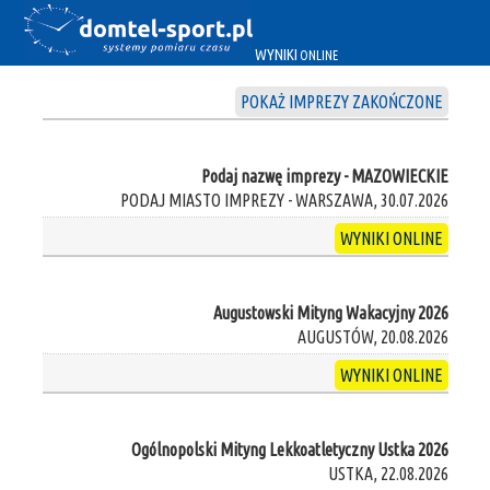
WYNIKI
ONLINE
POKAŻ IMPREZY ZAKOŃCZONE
Podaj nazwę imprezy - MAZOWIECKIE
PODAJ MIASTO IMPREZY - WARSZAWA, 30.07.2026
WYNIKI ONLINE
Augustowski Mityng Wakacyjny 2026
AUGUSTÓW, 20.08.2026
WYNIKI ONLINE
Ogólnopolski Mityng Lekkoatletyczny Ustka 2026
USTKA, 22.08.2026