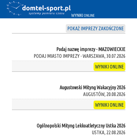
WYNIKI
ONLINE
POKAŻ IMPREZY ZAKOŃCZONE
Podaj nazwę imprezy - MAZOWIECKIE
PODAJ MIASTO IMPREZY - WARSZAWA, 30.07.2026
WYNIKI ONLINE
Augustowski Mityng Wakacyjny 2026
AUGUSTÓW, 20.08.2026
WYNIKI ONLINE
Ogólnopolski Mityng Lekkoatletyczny Ustka 2026
USTKA, 22.08.2026