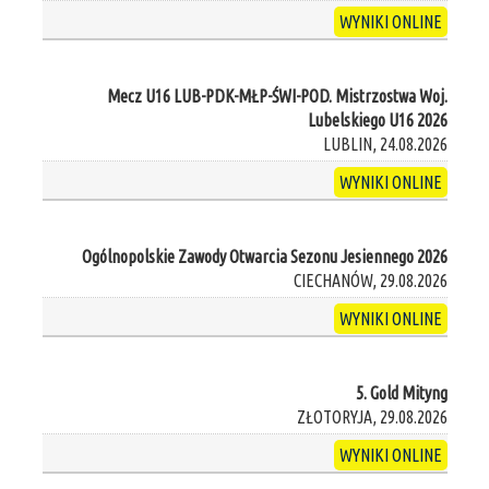
WYNIKI ONLINE
Mecz U16 LUB-PDK-MŁP-ŚWI-POD. Mistrzostwa Woj.
Lubelskiego U16 2026
LUBLIN, 24.08.2026
WYNIKI ONLINE
Ogólnopolskie Zawody Otwarcia Sezonu Jesiennego 2026
CIECHANÓW, 29.08.2026
WYNIKI ONLINE
5. Gold Mityng
ZŁOTORYJA, 29.08.2026
WYNIKI ONLINE