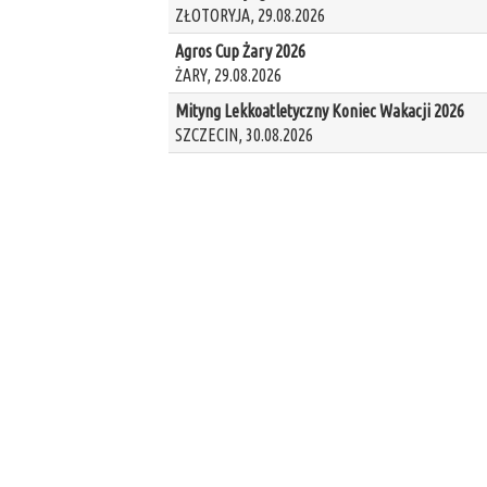
ZŁOTORYJA, 29.08.2026
Agros Cup Żary 2026
ŻARY, 29.08.2026
Mityng Lekkoatletyczny Koniec Wakacji 2026
SZCZECIN, 30.08.2026