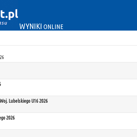
WYNIKI
ONLINE
26
6
oj. Lubelskiego U16 2026
ego 2026