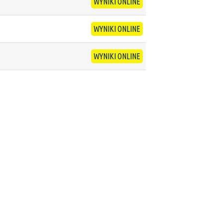
WYNIKI ONLINE
WYNIKI ONLINE
WYNIKI ONLINE