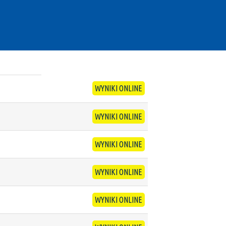
WYNIKI ONLINE
WYNIKI ONLINE
WYNIKI ONLINE
WYNIKI ONLINE
WYNIKI ONLINE