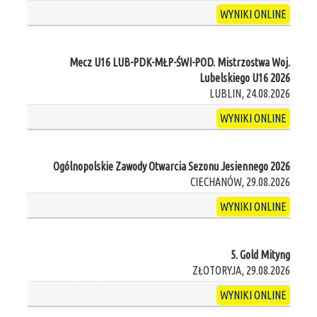
WYNIKI ONLINE
Mecz U16 LUB-PDK-MŁP-ŚWI-POD. Mistrzostwa Woj.
Lubelskiego U16 2026
LUBLIN, 24.08.2026
WYNIKI ONLINE
Ogólnopolskie Zawody Otwarcia Sezonu Jesiennego 2026
CIECHANÓW, 29.08.2026
WYNIKI ONLINE
5. Gold Mityng
ZŁOTORYJA, 29.08.2026
WYNIKI ONLINE