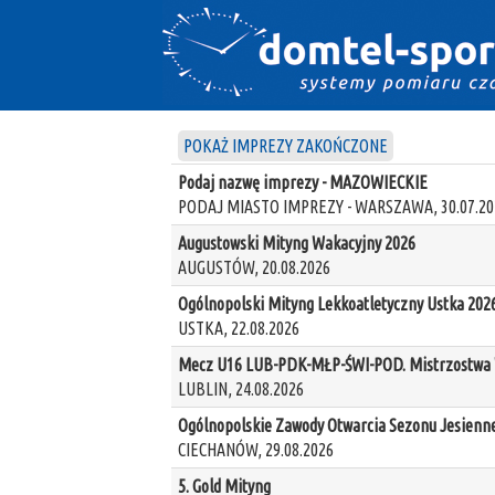
POKAŻ IMPREZY ZAKOŃCZONE
Podaj nazwę imprezy - MAZOWIECKIE
PODAJ MIASTO IMPREZY - WARSZAWA, 30.07.20
Augustowski Mityng Wakacyjny 2026
AUGUSTÓW, 20.08.2026
Ogólnopolski Mityng Lekkoatletyczny Ustka 202
USTKA, 22.08.2026
Mecz U16 LUB-PDK-MŁP-ŚWI-POD. Mistrzostwa W
LUBLIN, 24.08.2026
Ogólnopolskie Zawody Otwarcia Sezonu Jesienn
CIECHANÓW, 29.08.2026
5. Gold Mityng