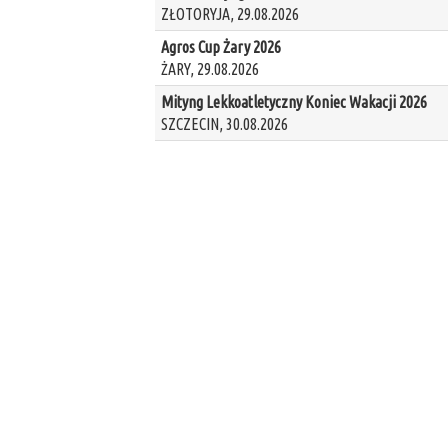
ZŁOTORYJA, 29.08.2026
Agros Cup Żary 2026
ŻARY, 29.08.2026
Mityng Lekkoatletyczny Koniec Wakacji 2026
SZCZECIN, 30.08.2026