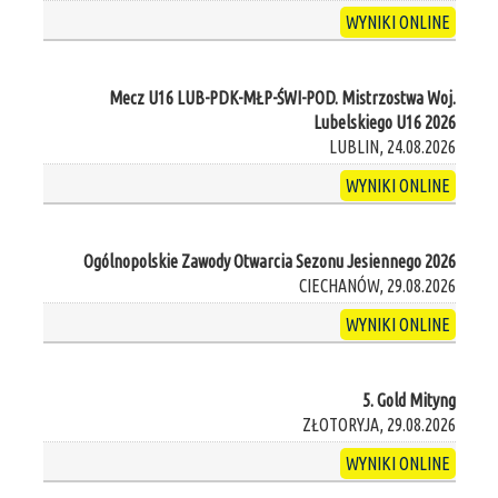
WYNIKI ONLINE
Mecz U16 LUB-PDK-MŁP-ŚWI-POD. Mistrzostwa Woj.
Lubelskiego U16 2026
LUBLIN, 24.08.2026
WYNIKI ONLINE
Ogólnopolskie Zawody Otwarcia Sezonu Jesiennego 2026
CIECHANÓW, 29.08.2026
WYNIKI ONLINE
5. Gold Mityng
ZŁOTORYJA, 29.08.2026
WYNIKI ONLINE