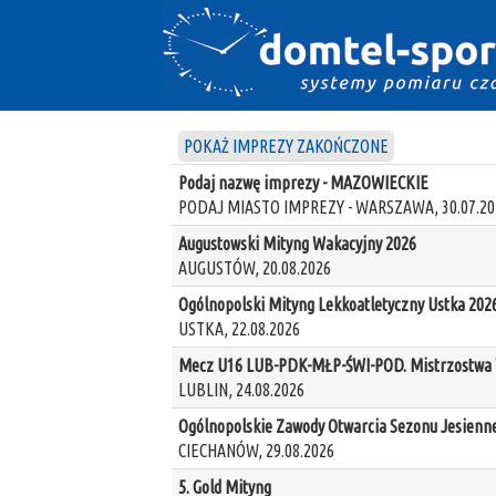
POKAŻ IMPREZY ZAKOŃCZONE
Podaj nazwę imprezy - MAZOWIECKIE
PODAJ MIASTO IMPREZY - WARSZAWA, 30.07.20
Augustowski Mityng Wakacyjny 2026
AUGUSTÓW, 20.08.2026
Ogólnopolski Mityng Lekkoatletyczny Ustka 202
USTKA, 22.08.2026
Mecz U16 LUB-PDK-MŁP-ŚWI-POD. Mistrzostwa W
LUBLIN, 24.08.2026
Ogólnopolskie Zawody Otwarcia Sezonu Jesienn
CIECHANÓW, 29.08.2026
5. Gold Mityng