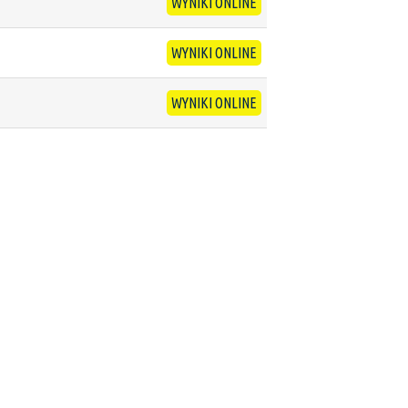
WYNIKI ONLINE
WYNIKI ONLINE
WYNIKI ONLINE