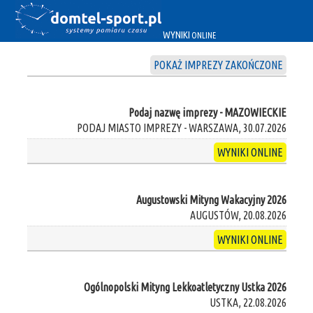
WYNIKI
ONLINE
POKAŻ IMPREZY ZAKOŃCZONE
Podaj nazwę imprezy - MAZOWIECKIE
PODAJ MIASTO IMPREZY - WARSZAWA, 30.07.2026
WYNIKI ONLINE
Augustowski Mityng Wakacyjny 2026
AUGUSTÓW, 20.08.2026
WYNIKI ONLINE
Ogólnopolski Mityng Lekkoatletyczny Ustka 2026
USTKA, 22.08.2026