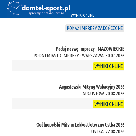
WYNIKI
ONLINE
POKAŻ IMPREZY ZAKOŃCZONE
Podaj nazwę imprezy - MAZOWIECKIE
PODAJ MIASTO IMPREZY - WARSZAWA, 30.07.2026
WYNIKI ONLINE
Augustowski Mityng Wakacyjny 2026
AUGUSTÓW, 20.08.2026
WYNIKI ONLINE
Ogólnopolski Mityng Lekkoatletyczny Ustka 2026
USTKA, 22.08.2026