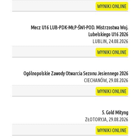
WYNIKI ONLINE
Mecz U16 LUB-PDK-MŁP-ŚWI-POD. Mistrzostwa Woj.
Lubelskiego U16 2026
LUBLIN, 24.08.2026
WYNIKI ONLINE
Ogólnopolskie Zawody Otwarcia Sezonu Jesiennego 2026
CIECHANÓW, 29.08.2026
WYNIKI ONLINE
5. Gold Mityng
ZŁOTORYJA, 29.08.2026
WYNIKI ONLINE