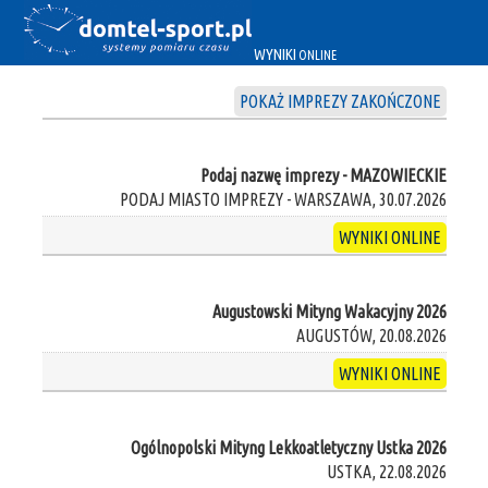
WYNIKI
ONLINE
POKAŻ IMPREZY ZAKOŃCZONE
Podaj nazwę imprezy - MAZOWIECKIE
PODAJ MIASTO IMPREZY - WARSZAWA, 30.07.2026
WYNIKI ONLINE
Augustowski Mityng Wakacyjny 2026
AUGUSTÓW, 20.08.2026
WYNIKI ONLINE
Ogólnopolski Mityng Lekkoatletyczny Ustka 2026
USTKA, 22.08.2026