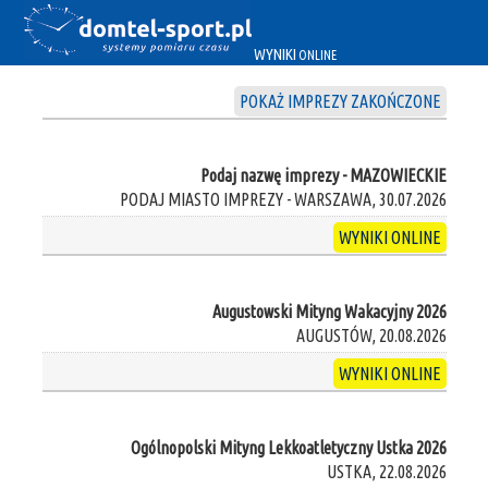
WYNIKI
ONLINE
POKAŻ IMPREZY ZAKOŃCZONE
Podaj nazwę imprezy - MAZOWIECKIE
PODAJ MIASTO IMPREZY - WARSZAWA, 30.07.2026
WYNIKI ONLINE
Augustowski Mityng Wakacyjny 2026
AUGUSTÓW, 20.08.2026
WYNIKI ONLINE
Ogólnopolski Mityng Lekkoatletyczny Ustka 2026
USTKA, 22.08.2026