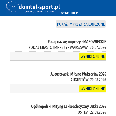
WYNIKI
ONLINE
POKAŻ IMPREZY ZAKOŃCZONE
Podaj nazwę imprezy - MAZOWIECKIE
PODAJ MIASTO IMPREZY - WARSZAWA, 30.07.2026
WYNIKI ONLINE
Augustowski Mityng Wakacyjny 2026
AUGUSTÓW, 20.08.2026
WYNIKI ONLINE
Ogólnopolski Mityng Lekkoatletyczny Ustka 2026
USTKA, 22.08.2026