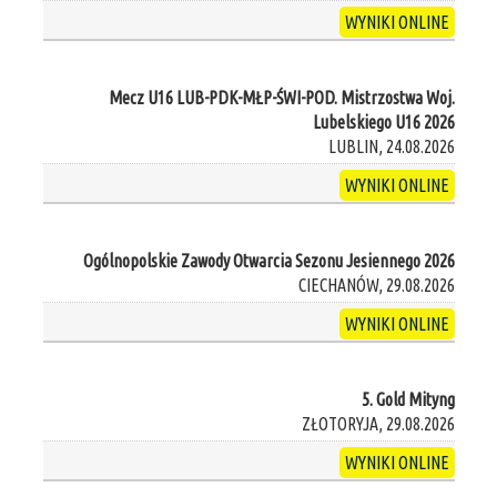
WYNIKI ONLINE
Mecz U16 LUB-PDK-MŁP-ŚWI-POD. Mistrzostwa Woj.
Lubelskiego U16 2026
LUBLIN, 24.08.2026
WYNIKI ONLINE
Ogólnopolskie Zawody Otwarcia Sezonu Jesiennego 2026
CIECHANÓW, 29.08.2026
WYNIKI ONLINE
5. Gold Mityng
ZŁOTORYJA, 29.08.2026
WYNIKI ONLINE